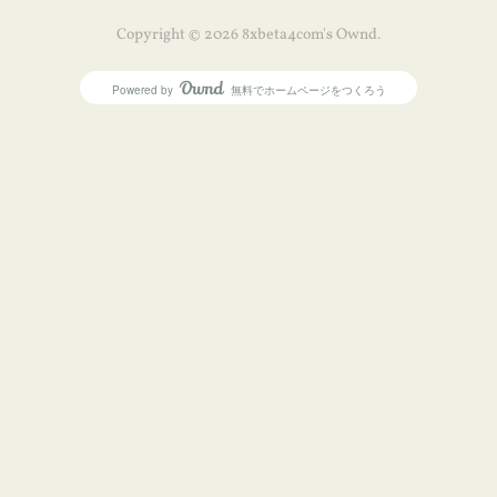
Copyright ©
2026
8xbeta4com's Ownd
.
Powered by
無料でホームページをつくろう
AmebaOwnd
フォロー